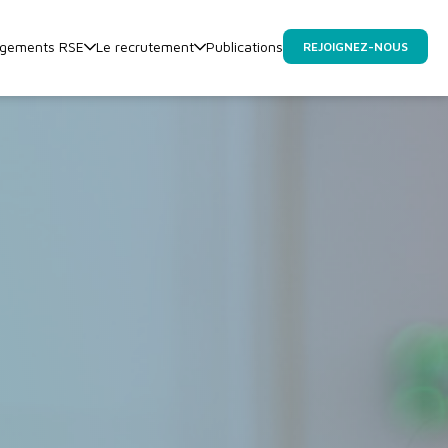
agements RSE
Le recrutement
Publications
REJOIGNEZ-NOUS