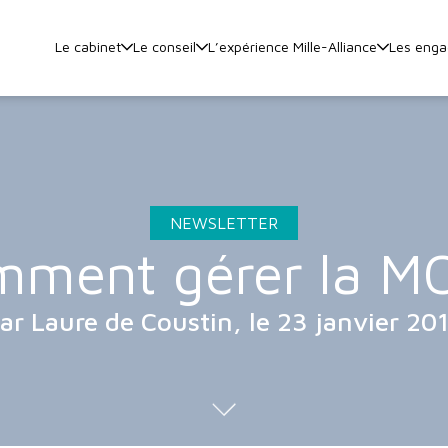
Le cabinet
Le conseil
L’expérience Mille-Alliance
Les eng
NEWSLETTER
ment gérer la M
ar Laure de Coustin, le 23 janvier 20