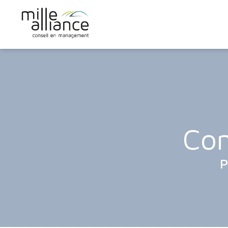
Com
P