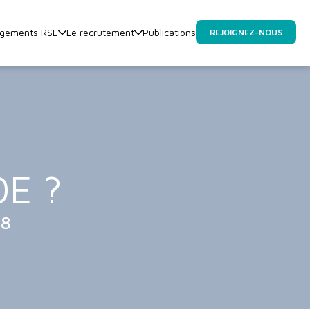
agements RSE
Le recrutement
Publications
REJOIGNEZ-NOUS
OE ?
18