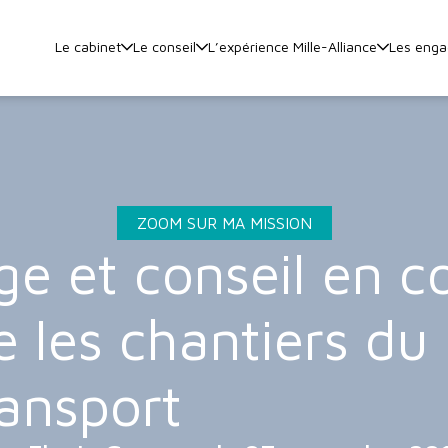
Le cabinet
Le conseil
L’expérience Mille-Alliance
Les eng
ZOOM SUR MA MISSION
ge et conseil en 
e les chantiers du
ransport