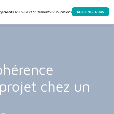
agements RSE
Le recrutement
Publications
REJOIGNEZ-NOUS
cohérence
 projet chez un